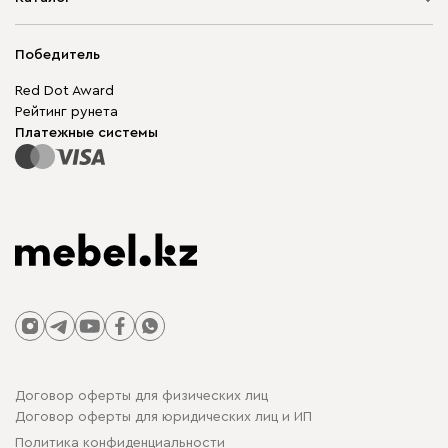
Адреса магазинов
Мягкая мебель
Доставка и оплата
Корпусная мебель
Победитель
Гарантия
Бескаркасная мебель
Mebel.Club
Red Dot Award
Модульная мебель
Для бизнеса
Рейтинг рунета
Столы и стулья
Карта сайта
Платежные системы
Договор оферты для физических лиц
Договор оферты для юридических лиц и ИП
Политика конфиденциальности