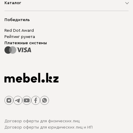
О компании
Каталог
Адреса магазинов
Мягкая мебель
Доставка и оплата
Корпусная мебель
Победитель
Гарантия
Бескаркасная мебель
Mebel.Club
Red Dot Award
Модульная мебель
Для бизнеса
Рейтинг рунета
Столы и стулья
Карта сайта
Платежные системы
Договор оферты для физических лиц
Договор оферты для юридических лиц и ИП