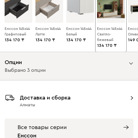
Енссон 148x44
Енссон 148x44
Енссон 148x44
Енссон 148x44
Енссо
Графитовый
Латте
Белый
Светло-
Олив
134 170
134 170
134 170
бежевый
149 
134 170
Опции
Выбрано 3 опции
Вариант исполнения
Доставка и сборка
ящики справа
ящики слева
Алматы
Вид петель
Все товары серии
без доводчиков
с доводчиками
Енссон