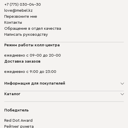
+7 (775) 030-04-30
love@mebel.kz
Перезвоните мне
Контакты
Обращение в отдел качества
Написать руководству
Режим работы колл-центра
ежедневно с 09-00 до 20-00
Доставка заказов
ежедневно с 9:00 до 23:00
Информация для покупателей
О компании
Каталог
Адреса магазинов
Мягкая мебель
Доставка и оплата
Корпусная мебель
Победитель
Гарантия
Бескаркасная мебель
Mebel.Club
Red Dot Award
Модульная мебель
Для бизнеса
Рейтинг рунета