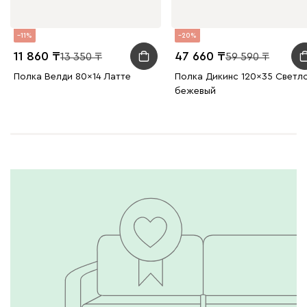
11
20
11 860
47 660
13 350
59 590
Полка Велди 80x14 Латте
Полка Дикинс 120x35 Светл
бежевый