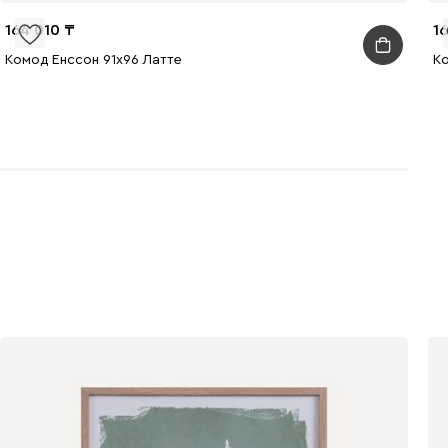
164 010
1
Комод Енссон 91x96 Латте
К