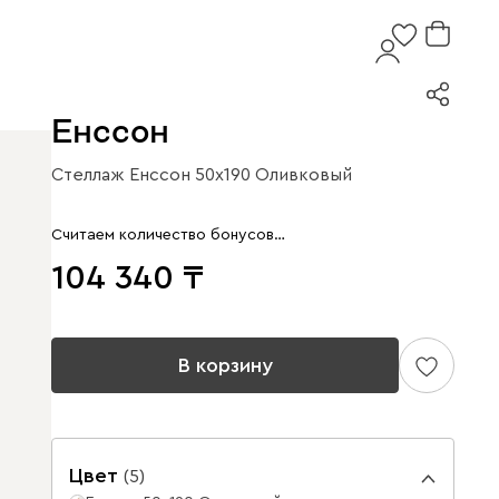
Енссон
Стеллаж Енссон 50x190 Оливковый
Считаем количество бонусов…
104 340
В корзину
Цвет
(
5
)