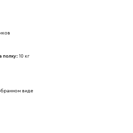
иков
а полку:
10 кг
обранном виде