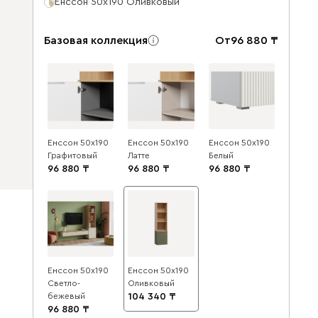
Енссон 50x190 Оливковый
Базовая коллекция
От
96 880
Енссон 50x190
Енссон 50x190
Енссон 50x190
Графитовый
Латте
Белый
96 880
96 880
96 880
Енссон 50x190
Енссон 50x190
Светло-
Оливковый
бежевый
104 340
96 880