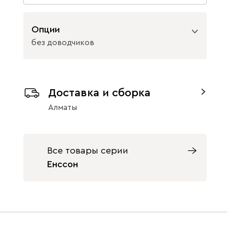
Опции
без доводчиков
Вид петель
Доставка и сборка
с доводчиками
без доводчиков
Алматы
Все товары серии
Енссон