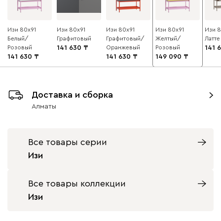
Изи 80x91
Изи 80x91
Изи 80x91
Изи 80x91
Изи 8
Белый/
Графитовый
Графитовый/
Желтый/
Латте
Розовый
141 630
Оранжевый
Розовый
141 
141 630
141 630
149 090
Доставка и сборка
Алматы
Все товары серии
Изи
Все товары коллекции
Изи