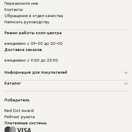
Перезвоните мне
Контакты
Обращение в отдел качества
Написать руководству
Режим работы колл-центра
ежедневно с 09-00 до 20-00
Доставка заказов
ежедневно с 9:00 до 23:00
Информация для покупателей
О компании
Каталог
Адреса магазинов
Мягкая мебель
Доставка и оплата
Корпусная мебель
Победитель
Гарантия
Бескаркасная мебель
Mebel.Club
Red Dot Award
Модульная мебель
Для бизнеса
Рейтинг рунета
Столы и стулья
Карта сайта
Платежные системы