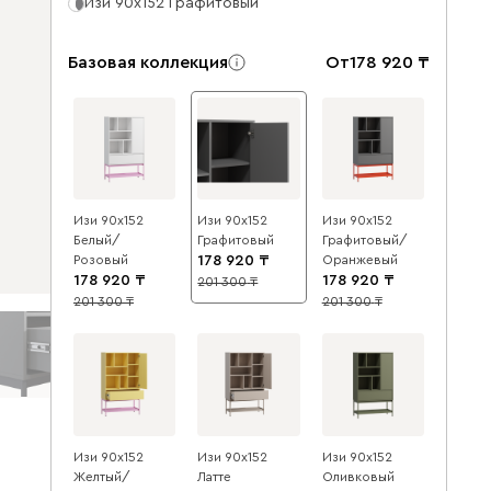
Изи 90x152 Графитовый
Базовая коллекция
От
178 920
Изи 90x152
Изи 90x152
Изи 90x152
Белый/
Графитовый
Графитовый/
Розовый
178 920
Оранжевый
178 920
178 920
201 300
11
201 300
201 300
11
11
Изи 90x152
Изи 90x152
Изи 90x152
Желтый/
Латте
Оливковый