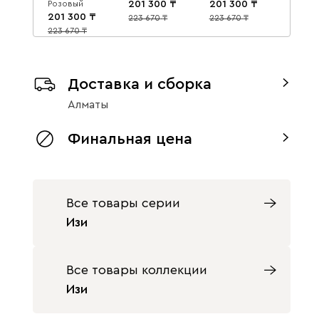
Розовый
201 300
201 300
201 300
223 670
223 670
10
10
223 670
10
Доставка и сборка
Алматы
Изи 90x152
Изи 90x152
Финальная цена
Оливковый/
Терракотовый
Оранжевый
201 300
201 300
223 670
10
223 670
10
Все товары серии
Изи
Все товары коллекции
Изи