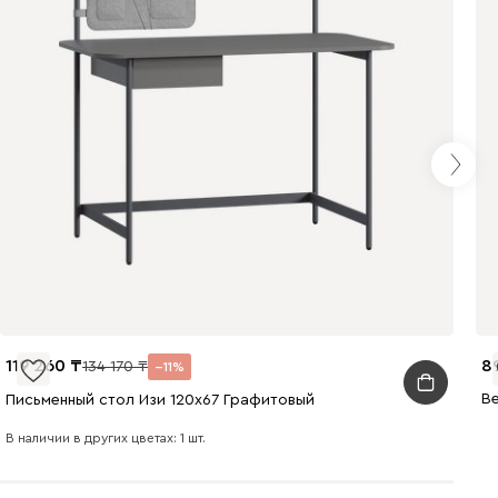
119 260
8
134 170
11
В
Письменный стол Изи 120x67 Графитовый
В наличии в других цветах: 1 шт.