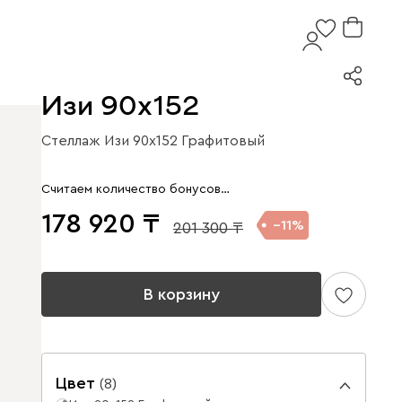
Изи 90x152
Стеллаж Изи 90x152 Графитовый
Считаем количество бонусов…
178 920
11
201 300
В корзину
Цвет
(
8
)