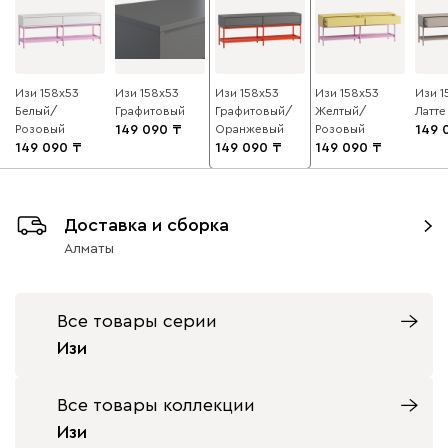
Изи 158x53
Изи 158x53
Изи 158x53
Изи 158x53
Изи 1
Белый/
Графитовый
Графитовый/
Желтый/
Латте
Розовый
149 090
Оранжевый
Розовый
149 
149 090
149 090
149 090
Доставка и сборка
Алматы
Все товары серии
Изи
Все товары коллекции
Изи