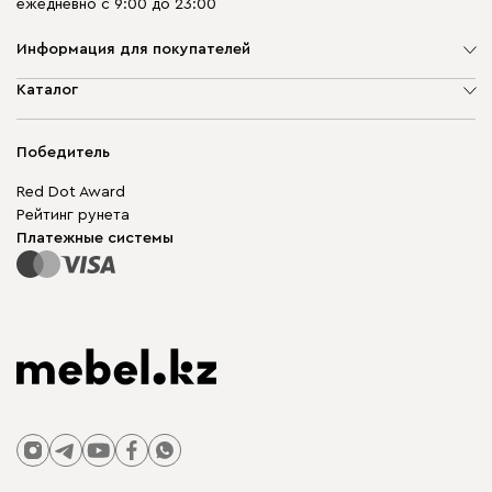
ежедневно с 9:00 до 23:00
Информация для покупателей
О компании
Каталог
Адреса магазинов
Мягкая мебель
Доставка и оплата
Корпусная мебель
Победитель
Гарантия
Бескаркасная мебель
Mebel.Club
Red Dot Award
Модульная мебель
Для бизнеса
Рейтинг рунета
Столы и стулья
Карта сайта
Платежные системы