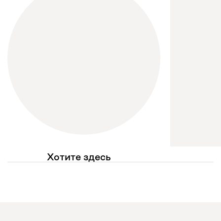
Хотите здесь
увидеть свое фото?
Отмечайте
@mebel.kz_official
в своих публикациях