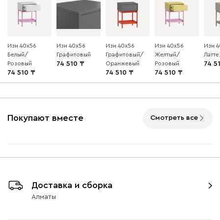
Изи 40x56
Изи 40x56
Изи 40x56
Изи 40x56
Изи 4
Белый/
Графитовый
Графитовый/
Желтый/
Латте
Розовый
74 510
Оранжевый
Розовый
74 5
74 510
74 510
74 510
Покупают вместе
Смотреть все
Доставка и сборка
Алматы