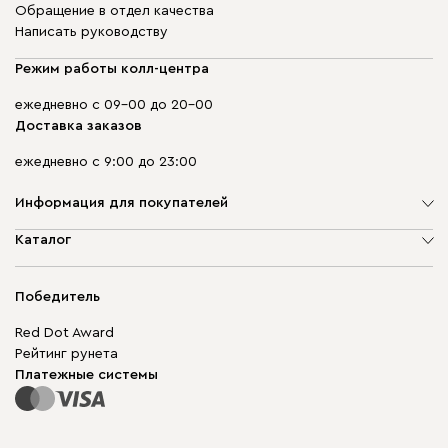
Обращение в отдел качества
Написать руководству
Режим работы колл-центра
ежедневно с 09-00 до 20-00
Доставка заказов
ежедневно с 9:00 до 23:00
Информация для покупателей
О компании
Каталог
Адреса магазинов
Мягкая мебель
Доставка и оплата
Корпусная мебель
Победитель
Гарантия
Бескаркасная мебель
Mebel.Club
Red Dot Award
Модульная мебель
Для бизнеса
Рейтинг рунета
Столы и стулья
Карта сайта
Платежные системы