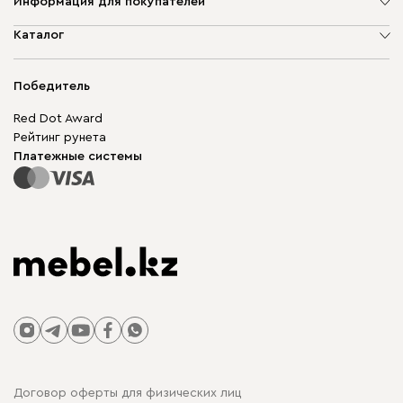
Информация для покупателей
О компании
Каталог
Адреса магазинов
Мягкая мебель
Доставка и оплата
Корпусная мебель
Победитель
Гарантия
Бескаркасная мебель
Mebel.Club
Red Dot Award
Модульная мебель
Для бизнеса
Рейтинг рунета
Столы и стулья
Карта сайта
Платежные системы
Договор оферты для физических лиц