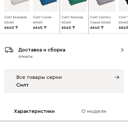
Силт Бежевая
Силт Синяя
Силт Зеленая
Силт Светло-
Силт 
40x40
40x40
40x40
Серая 40x40
40x4
6640
6640
6640
6640
664
Доставка и сборка
Алматы
Все товары серии
Силт
Характеристики
О модели