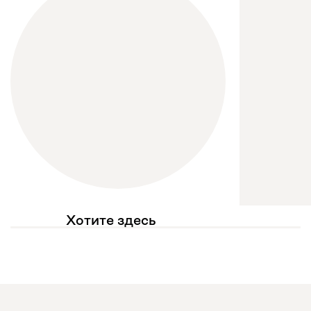
Хотите здесь
увидеть свое фото?
Отмечайте
@mebel.kz_official
в своих публикациях