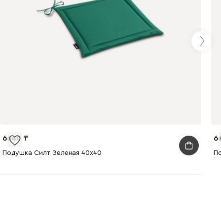
6640
6
Подушка Силт Зеленая 40x40
П