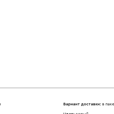
м
Вариант доставки:
в пак
Цвет:
серый