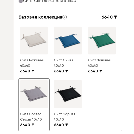
Силт Светло-Серая 40x40
Базовая коллекция
6640
Силт Бежевая
Силт Синяя
Силт Зеленая
40x40
40x40
40x40
6640
6640
6640
Силт Светло-
Силт Черная
Серая 40x40
40x40
6640
6640