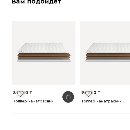
Вам подойдет
89 430
96 880
Топпер-наматрасник Тейн 160x200
Топпер-наматрасник Тейн 180x200