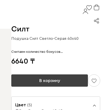
Силт
Подушка Силт Светло-Серая 40x40
Считаем количество бонусов…
6640
В корзину
Цвет
(
5
)