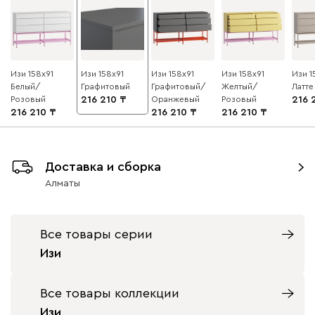
Изи 158x91
Изи 158x91
Изи 158x91
Изи 158x91
Изи 1
Белый/
Графитовый
Графитовый/
Желтый/
Латте
Розовый
216 210
Оранжевый
Розовый
216 
216 210
216 210
216 210
Доставка и сборка
Алматы
Все товары серии
Изи
Все товары коллекции
Изи