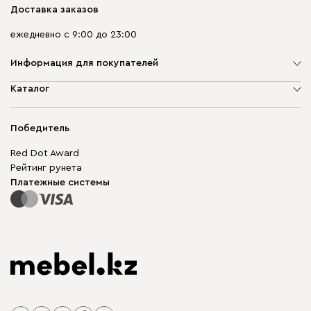
Доставка заказов
ежедневно с 9:00 до 23:00
Информация для покупателей
О компании
Каталог
Адреса магазинов
Мягкая мебель
Доставка и оплата
Корпусная мебель
Победитель
Гарантия
Бескаркасная мебель
Mebel.Club
Red Dot Award
Модульная мебель
Для бизнеса
Рейтинг рунета
Столы и стулья
Карта сайта
Платежные системы