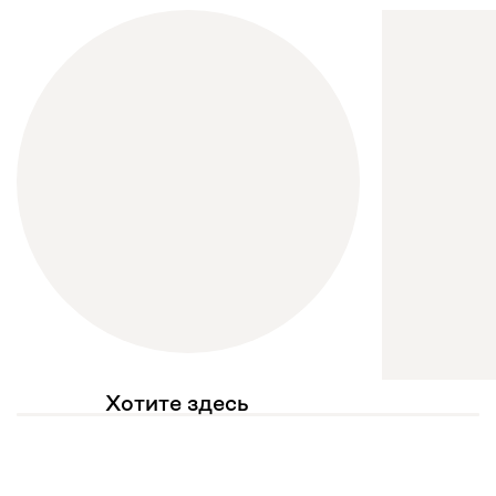
Хотите здесь
увидеть свое фото?
Отмечайте
@mebel.kz_official
в своих публикациях