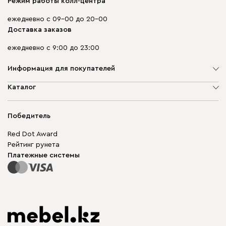
Режим работы колл-центра
ежедневно с 09-00 до 20-00
Доставка заказов
ежедневно с 9:00 до 23:00
Информация для покупателей
О компании
Каталог
Адреса магазинов
Мягкая мебель
Доставка и оплата
Корпусная мебель
Победитель
Гарантия
Бескаркасная мебель
Mebel.Club
Red Dot Award
Модульная мебель
Для бизнеса
Рейтинг рунета
Столы и стулья
Карта сайта
Платежные системы