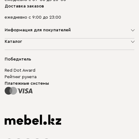
Доставка заказов
ежедневно с 9:00 до 23:00
Информация для покупателей
О компании
Каталог
Адреса магазинов
Мягкая мебель
Доставка и оплата
Корпусная мебель
Победитель
Гарантия
Бескаркасная мебель
Mebel.Club
Red Dot Award
Модульная мебель
Для бизнеса
Рейтинг рунета
Столы и стулья
Карта сайта
Платежные системы