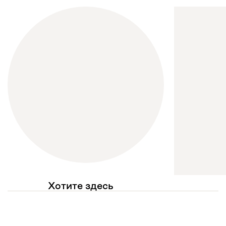
Хотите здесь
увидеть свое фото?
Отмечайте
@mebel.kz_official
в своих публикациях