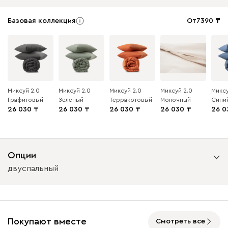
Базовая коллекция
От
7390
Миксуй 2.0
Миксуй 2.0
Миксуй 2.0
Миксуй 2.0
Миксу
Графитовый
Зеленый
Терракотовый
Молочный
Сини
26 030
26 030
26 030
26 030
26 0
Опции
двуспальный
Размер комплекта
двуспальный
евро
Покупают вместе
Смотреть все