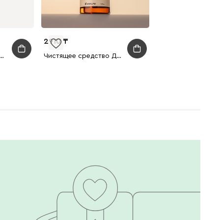
2910
льный стол Юко Белый
Чистящее средство Домашняя рутина для ковров