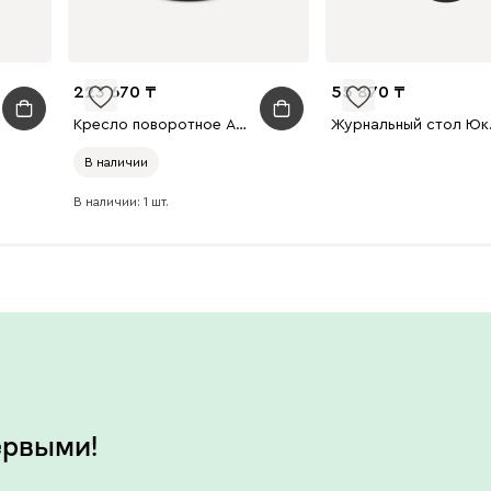
223 670
55 870
Кресло поворотное Асвен Рогожка Зеленый
Журна
В наличии
В наличии: 1 шт.
ервыми!