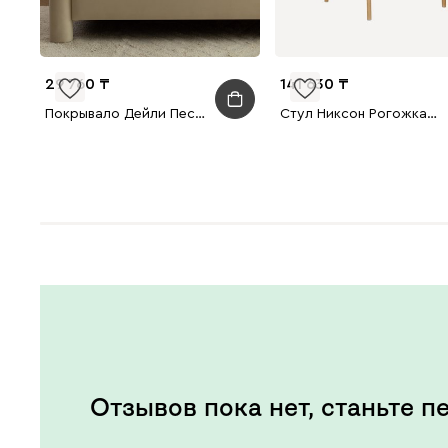
29 760
141 630
Покрывало Дейли Песочный 220x240
Стул Никсон Рогожка Бежевый/Натуральный
Отзывов пока нет, станьте п