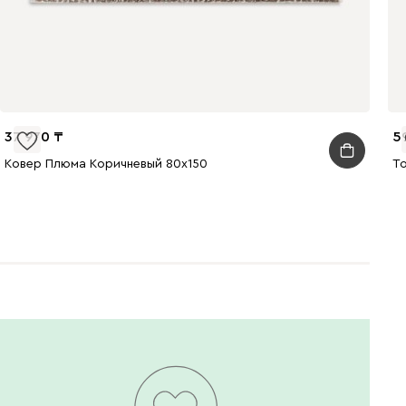
37 970
5
Ковер Плюма Коричневый 80x150
Т