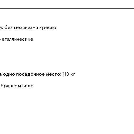
и:
без механизма кресло
металлические
на одно посадочное место:
110 кг
обранном виде