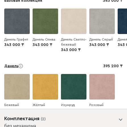
Базовая коллекция
343 000
Данель Графит
Данель Олива
Данель Светло-
Данель Серый
Дане
343 000
343 000
бежевый
343 000
343 
343 000
Данель
395 200
Бежевый
Жёлтый
Изумруд
Розовый
Комплектация
(
2
)
Ультра
395 200
без механизма