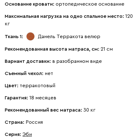
Ланза
410 120
Основание кровати:
ортопедическое основание
Максимальная нагрузка на одно спальное место:
120
кг
Ткань 1:
Данель Терракота
велюр
Бежевый
Вишневый
Голубой
Графит
Зеле
Рекомендованная высота матраса, см:
21 см
Вариант доставки:
в разобранном виде
Кларинс
432 490
Съемный чехол:
нет
Цвет:
терракотовый
Гарантия:
18 месяцев
100
130
690
695
792
Рекомендованный вес матраса:
30 кг
Винтер
432 490
Страна:
Россия
Серия
:
Эби