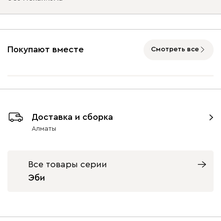
Подъемный механизм
без механизма
с механизмом
Покупают вместе
Смотреть все
Айвори (Ivory)
Горчичный
Дымчатый
Коралловый
Минт 
(Mustard)
(Smoke)
(Coral)
Бентори
395 200
Доставка и сборка
Алматы
Бежевый
Графит
Кофе
Олива
Песо
Все товары серии
Эби
Онли
395 200