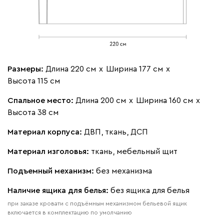
Бежевый
Изумруд
Марсала
Молочный
Мята
Мола
410 120
Размеры:
Длина 220 см
х
Ширина 177 см
х
Высота 115 см
Спальное место:
Длина 200 см
х
Ширина 160 см
х
Жёлтый
Песочный
Розовый
Светло-серый
Серы
Высота 38 см
Вулли
410 120
Материал корпуса:
ДВП, ткань, ДСП
Материал изголовья:
ткань, мебельный щит
Подъемный механизм:
без механизма
Наличие ящика для белья:
без ящика для белья
092
100
230
380
684
при заказе кровати с подъёмным механизмом бельевой ящик
включается в комплектацию по умолчанию