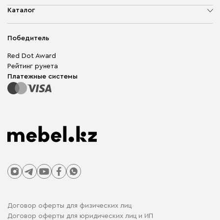
О компании
Каталог
Адреса магазинов
Мягкая мебель
Доставка и оплата
Корпусная мебель
Победитель
Гарантия
Бескаркасная мебель
Mebel.Club
Red Dot Award
Модульная мебель
Для бизнеса
Рейтинг рунета
Столы и стулья
Карта сайта
Платежные системы
Договор оферты для физических лиц
Договор оферты для юридических лиц и ИП