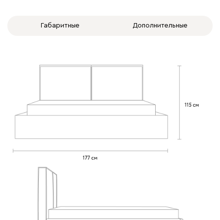
Габаритные
Дополнительные
020
120
236
240
310
Вертикаль
410 120
000
490
795
910
930
Геста
410 120