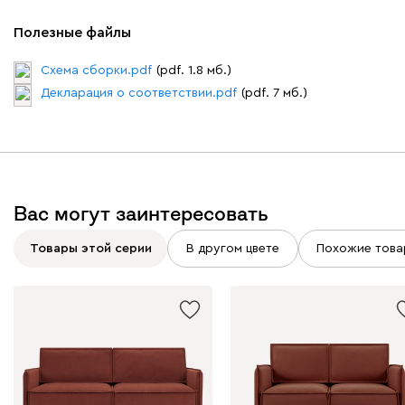
Полезные файлы
Схема сборки.pdf
(pdf. 1.8 мб.)
Виридис
Клэй
Мустард
Оранж
пион
Декларация о соответствии.pdf
(pdf. 7 мб.)
Букле
484 700
Вас могут заинтересовать
Вайт
Латте
Терра
Товары этой серии
В другом цвете
Похожие това
Альтеа
484 700