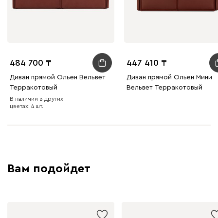
Бежевый
Графит
Молочный
Серый
Атмосфера
484 700
484 700
447 410
Диван прямой Ольен Вельвет
Диван прямой Ольен Мини
Терракотовый
Вельвет Терракотовый
В наличии в других
230
240
396
695
997
цветах: 4 шт.
Дарте
529 450
Вам подойдет
Графит
Серый
Терракота
Тёмно-синий