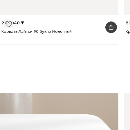
246 040
2
Кровать Лайтси 90 Букле Молочный
К