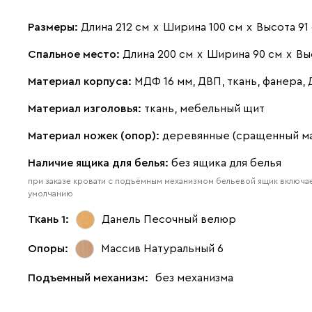
Размеры:
Длина 212 см
х
Ширина 100 см
х
Высота 91
Спальное место:
Длина 200 см
х
Ширина 90 см
х
Вы
Материал корпуса:
МДФ 16 мм, ДВП, ткань, фанера,
Материал изголовья:
ткань, мебельный щит
Материал ножек (опор):
деревянные (сращенный м
Наличие ящика для белья:
без ящика для белья
при заказе кровати с подъёмным механизмом бельевой ящик включае
умолчанию
Ткань 1:
Данель Песочный
велюр
Опоры:
Массив Натуральный 6
Подъемный механизм:
без механизма