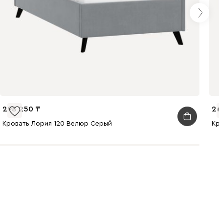
240
310
430
495
520
670
298 250
2
Кровать Лория 120 Велюр Серый
К
699
700
784