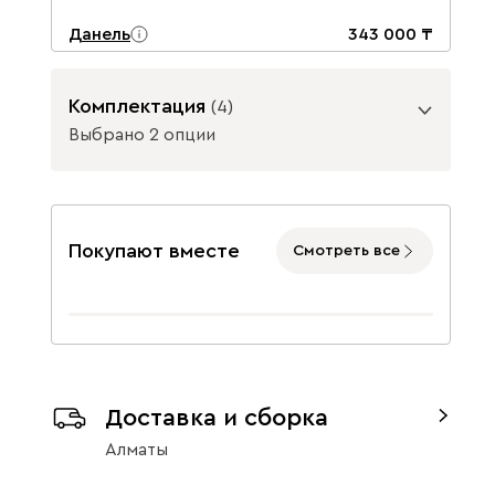
Данель
343 000
Комплектация
(
4
)
Выбрано 2 опции
Подъемный механизм
Бежевый
Графит
Жёлтый
без механизма
с механизмом
Покупают вместе
Смотреть все
Расположение изголовья кровати
слева
справа
Изумруд
Олива
Розовый
Доставка и сборка
Алматы