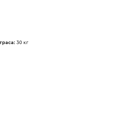
Чернильный
Ягодный (Berry)
(Ink)
траса:
30 кг
Бентори
343 000
Бежевый
Графит
Кофе