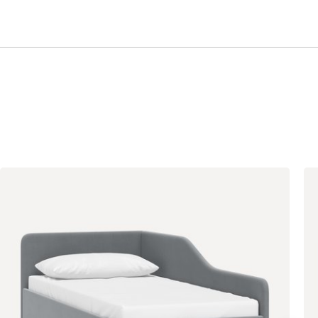
Олива
Песочный
Синий
Терракота
Онли
343 000
020
120
236