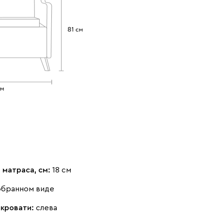
Коралловый
Минт (Mint)
Песочный
(Coral)
(Sand)
Розовый (Rose)
Серый (Grey)
Сливовый
(Plum)
 матраса, см:
18 см
обранном виде
Стоун (Stone)
Тёмно-зеленый
Тёмно-синий
(Forest)
(Midnight)
 кровати:
слева