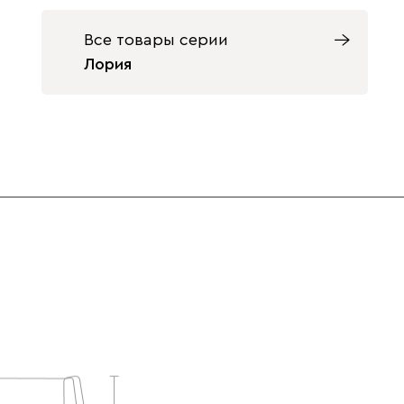
Светло-
Серый
Синий
бежевый
Все товары серии
Лория
Терракота
Ультра
343 000
Айвори (Ivory)
Горчичный
Дымчатый
(Mustard)
(Smoke)