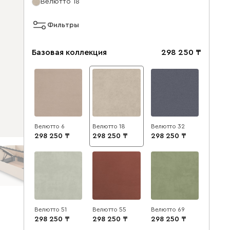
Велютто 18
Фильтры
Базовая коллекция
298 250
Велютто 6
Велютто 18
Велютто 32
298 250
298 250
298 250
Велютто 51
Велютто 55
Велютто 69
298 250
298 250
298 250