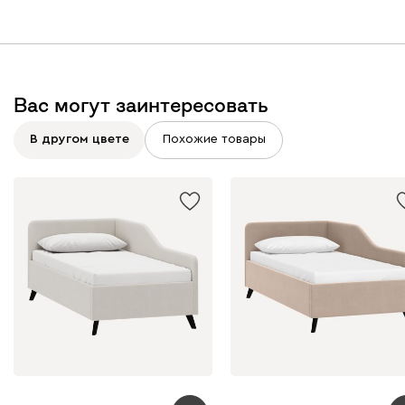
Бежевый
Графит
Молочный
Серый
Дарте
447 410
Вас могут заинтересовать
В другом цвете
Похожие товары
Графит
Серый
Терракота
Тёмно-синий