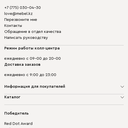
+7 (775) 030-04-30
love@mebel.kz
Перезвоните мне
Контакты
Обращение в отдел качества
Написать руководству
Режим работы колл-центра
ежедневно с 09-00 до 20-00
Доставка заказов
ежедневно с 9:00 до 23:00
Информация для покупателей
О компании
Каталог
Адреса магазинов
Мягкая мебель
Доставка и оплата
Корпусная мебель
Победитель
Гарантия
Бескаркасная мебель
Mebel.Club
Red Dot Award
Модульная мебель
Для бизнеса