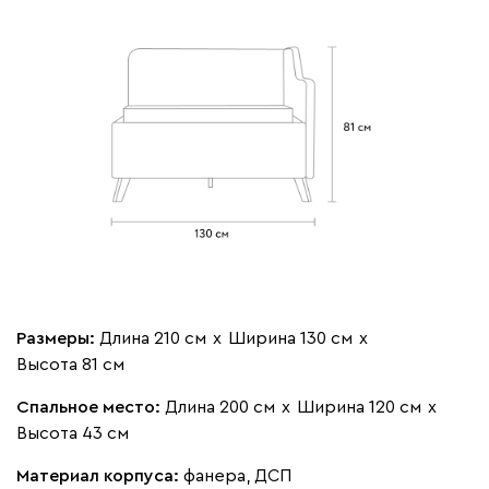
Бежевый
Изумруд
Марсала
Молочный
Мята
Мола
357 910
Жёлтый
Песочный
Розовый
Светло-серый
Серы
Вулли
357 910
Размеры:
Длина 210 см
х
Ширина 130 см
х
Высота 81 см
Спальное место:
Длина 200 см
х
Ширина 120 см
х
092
100
230
380
684
Высота 43 см
Материал корпуса:
фанера, ДСП