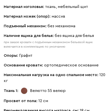
Ланза
357 910
Материал изголовья:
ткань, мебельный щит
Материал ножек (опор):
массив
Подъемный механизм:
без механизма
Бежевый
Вишневый
Голубой
Графит
Зеле
Наличие ящика для белья:
без ящика для белья
при заказе кровати с подъёмным механизмом бельевой ящик
включается в комплектацию по умолчанию
Кларинс
372 830
Опоры:
Графит
Основание кровати:
ортопедическое основание
Максимальная нагрузка на одно спальное место:
120
кг
100
130
690
695
792
Ткань 1:
Велютто 55
велюр
Винтер
372 830
Просвет от пола:
12 см
Рекомендованная высота матраса, см:
18 см