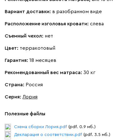
Вариант доставки:
в разобранном виде
Расположение изголовья кровати:
слева
Виридис
Клэй
Мустард
Оранж
пион
Съемный чехол:
нет
Букле
417 580
Цвет:
терракотовый
Гарантия:
18 месяцев
Рекомендованный вес матраса:
30 кг
Страна:
Россия
Вайт
Латте
Терра
Серия
:
Лория
Альтеа
417 580
Полезные файлы
Схема сборки Лория.pdf
(pdf. 0.9 мб.)
Декларация о соответствии.pdf
(pdf. 3.5 мб.)