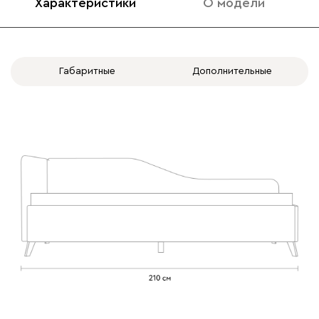
Характеристики
О модели
020
120
236
240
310
Габаритные
Дополнительные
Вертикаль
357 910
000
490
795
910
930
Геста
357 910