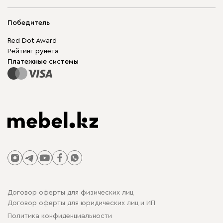
Адреса магазинов
Мягкая мебель
Доставка и оплата
Корпусная мебель
Победитель
Гарантия
Бескаркасная мебель
Mebel.Club
Red Dot Award
Модульная мебель
Для бизнеса
Рейтинг рунета
Столы и стулья
Карта сайта
Платежные системы
Договор оферты для физических лиц
Договор оферты для юридических лиц и ИП
Политика конфиденциальности