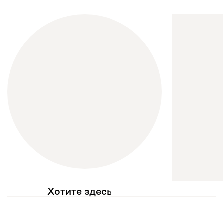
Хотите здесь
увидеть свое фото?
Отмечайте
@mebel.kz_official