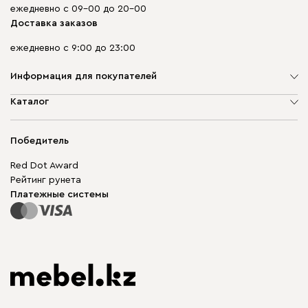
ежедневно с 09-00 до 20-00
Доставка заказов
ежедневно с 9:00 до 23:00
Информация для покупателей
О компании
Каталог
Адреса магазинов
Мягкая мебель
Доставка и оплата
Корпусная мебель
Победитель
Гарантия
Бескаркасная мебель
Mebel.Club
Red Dot Award
Модульная мебель
Для бизнеса
Рейтинг рунета
Столы и стулья
Карта сайта
Платежные системы