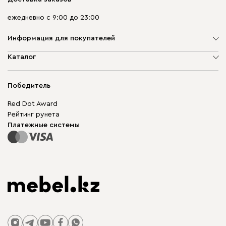
ежедневно с 9:00 до 23:00
Информация для покупателей
О компании
Каталог
Адреса магазинов
Мягкая мебель
Доставка и оплата
Корпусная мебель
Победитель
Гарантия
Бескаркасная мебель
Mebel.Club
Red Dot Award
Модульная мебель
Для бизнеса
Рейтинг рунета
Столы и стулья
Карта сайта
Платежные системы