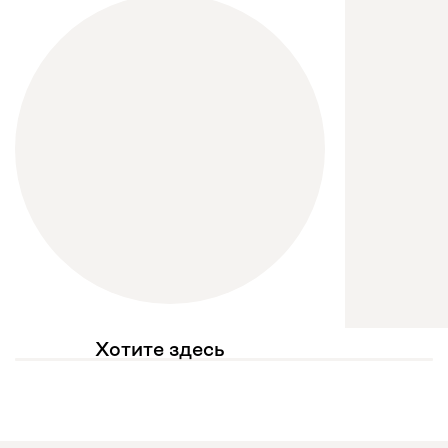
Хотите здесь
увидеть свое фото?
Отмечайте
@mebel.kz_official
в своих публикациях