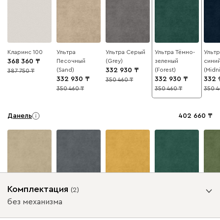
Кларинс 100
Ультра
Ультра Серый
Ультра Тёмно-
Ультр
368 360
Песочный
(Grey)
зеленый
сини
(Sand)
332 930
(Forest)
(Midn
387 750
5
332 930
332 930
332 
350 460
5
350 460
350 460
350 4
5
5
5
Данель
402 660
Бежевый
Графит
Жёлтый
Изумруд
Олив
Комплектация
(
2
)
без механизма
Ультра
402 660