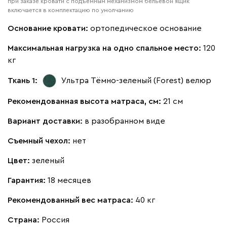
при заказе кровати с подъёмным механизмом бельевой ящик
включается в комплектацию по умолчанию
Кларинс
469 780
Основание кровати:
ортопедическое основание
Максимальная нагрузка на одно спальное место:
120
кг
Ткань 1:
Ультра Тёмно-зеленый (Forest)
велюр
130
690
695
792
900
Рекомендованная высота матраса, см:
21 см
Винтер
469 780
Вариант доставки:
в разобранном виде
Съемный чехол:
нет
Цвет:
зеленый
Виридис
Клэй
Мустард
Оранж
пион
Гарантия:
18 месяцев
Рекомендованный вес матраса:
40 кг
Букле
514 530
Страна:
Россия