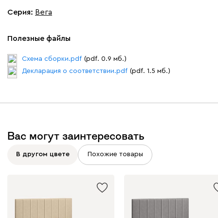
Серия
:
Вега
Полезные файлы
Вайт
Латте
Терра
Схема сборки.pdf
(pdf. 0.9 мб.)
Декларация о соответствии.pdf
(pdf. 1.5 мб.)
Альтеа
514 530
Вас могут заинтересовать
Бежевый
Графит
Молочный
Серый
В другом цвете
Похожие товары
Дарте
611 490