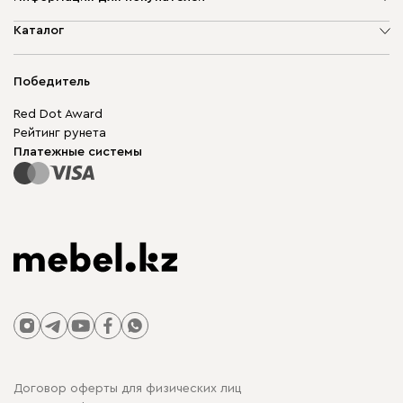
О компании
Каталог
Адреса магазинов
Мягкая мебель
Доставка и оплата
Корпусная мебель
Победитель
Гарантия
Бескаркасная мебель
Mebel.Club
Red Dot Award
Модульная мебель
Для бизнеса
Рейтинг рунета
Столы и стулья
Карта сайта
Платежные системы
Договор оферты для физических лиц