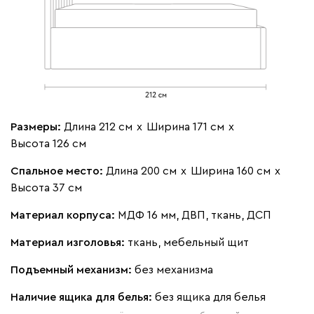
Бежевый
Изумруд
Марсала
Молочный
Мята
Мола
417 580
Размеры:
Длина 212 см
х
Ширина 171 см
х
Высота 126 см
Жёлтый
Олива
Песочный
Розовый
Свет
Спальное место:
Длина 200 см
х
Ширина 160 см
х
Высота 37 см
Ланза
417 580
Материал корпуса:
МДФ 16 мм, ДВП, ткань, ДСП
Материал изголовья:
ткань, мебельный щит
Подъемный механизм:
без механизма
Бежевый
Вишневый
Голубой
Графит
Зеле
Наличие ящика для белья:
без ящика для белья