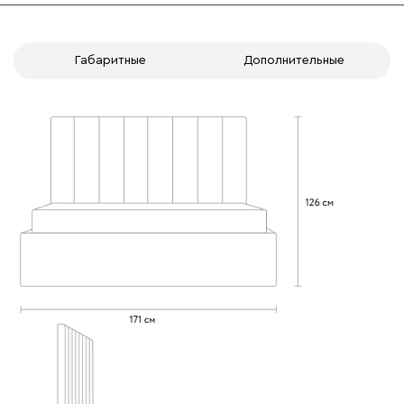
Габаритные
Дополнительные
020
120
236
240
310
Вертикаль
417 580
000
490
795
910
930
Геста
417 580