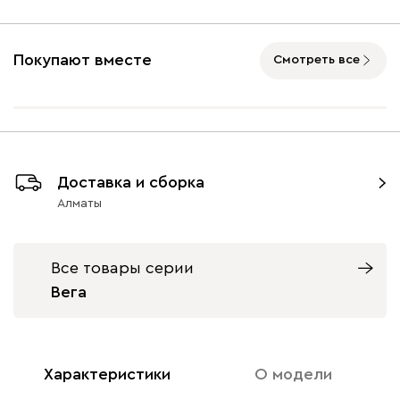
Подъемный механизм
без механизма
с механизмом
Покупают вместе
Смотреть все
Айвори (Ivory)
Горчичный
Дымчатый
Коралловый
Минт 
(Mustard)
(Smoke)
(Coral)
Доставка и сборка
Бентори
402 660
Алматы
Все товары серии
Вега
Бежевый
Графит
Кофе
Олива
Песо
Онли
402 660
Характеристики
О модели