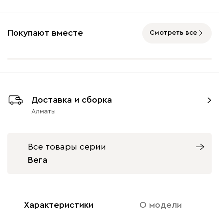
Подъемный механизм
без механизма
с механизмом
Покупают вместе
Смотреть все
Айвори (Ivory)
Горчичный
Дымчатый
Коралловый
Минт 
(Mustard)
(Smoke)
(Coral)
Доставка и сборка
Бентори
402 660
Алматы
Все товары серии
Вега
Бежевый
Графит
Кофе
Олива
Песо
Онли
402 660
Характеристики
О модели