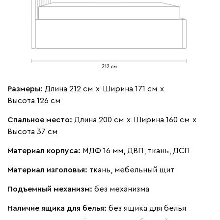
Бежевый
Изумруд
Марсала
Молочный
Мята
Мола
417 580
Размеры:
Длина 212 см
х
Ширина 171 см
х
Высота 126 см
Жёлтый
Песочный
Розовый
Светло-серый
Серы
Спальное место:
Длина 200 см
х
Ширина 160 см
х
Высота 37 см
Ланза
417 580
Материал корпуса:
МДФ 16 мм, ДВП, ткань, ДСП
Материал изголовья:
ткань, мебельный щит
Подъемный механизм:
без механизма
Бежевый
Вишневый
Голубой
Графит
Зеле
Наличие ящика для белья:
без ящика для белья