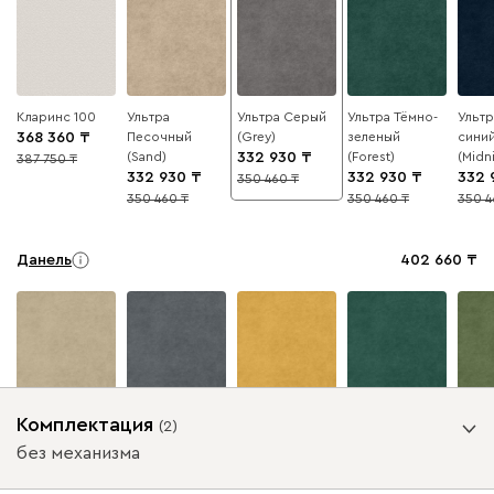
Кларинс 100
Ультра
Ультра Серый
Ультра Тёмно-
Ультр
368 360
Песочный
(Grey)
зеленый
сини
(Sand)
332 930
(Forest)
(Midn
387 750
5
332 930
332 930
332 
350 460
5
350 460
350 460
350 4
5
5
5
Данель
402 660
Бежевый
Графит
Жёлтый
Изумруд
Олив
Комплектация
(
2
)
без механизма
Ультра
402 660