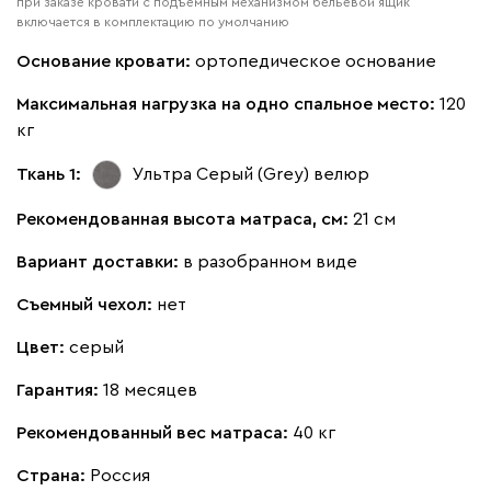
при заказе кровати с подъёмным механизмом бельевой ящик
включается в комплектацию по умолчанию
Кларинс
469 780
Основание кровати:
ортопедическое основание
Максимальная нагрузка на одно спальное место:
120
кг
Ткань 1:
Ультра Серый (Grey)
велюр
130
690
695
792
900
Рекомендованная высота матраса, см:
21 см
Винтер
469 780
Вариант доставки:
в разобранном виде
Съемный чехол:
нет
Цвет:
серый
Виридис
Клэй
Мустард
Оранж
пион
Гарантия:
18 месяцев
Рекомендованный вес матраса:
40 кг
Букле
514 530
Страна:
Россия