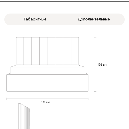
Габаритные
Дополнительные
020
120
236
240
310
Вертикаль
417 580
000
490
795
910
930
Геста
417 580