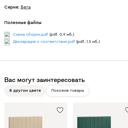
Серия
:
Вега
Полезные файлы
Вайт
Латте
Терра
Схема сборки.pdf
(pdf. 0.9 мб.)
Декларация о соответствии.pdf
(pdf. 1.5 мб.)
Альтеа
514 530
Вас могут заинтересовать
Бежевый
Графит
Молочный
Серый
В другом цвете
Похожие товары
Дарте
611 490