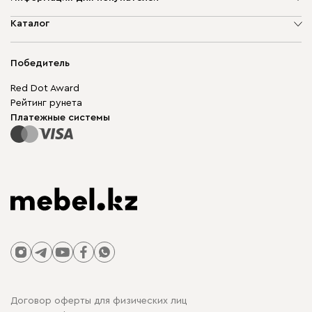
О компании
Каталог
Адреса магазинов
Мягкая мебель
Доставка и оплата
Корпусная мебель
Победитель
Гарантия
Бескаркасная мебель
Mebel.Club
Red Dot Award
Модульная мебель
Для бизнеса
Рейтинг рунета
Столы и стулья
Карта сайта
Платежные системы
Договор оферты для физических лиц