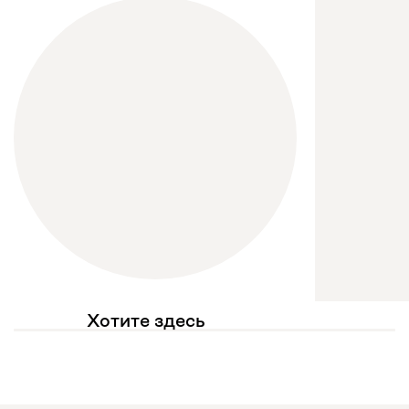
Хотите здесь
увидеть свое фото?
Отмечайте
@mebel.kz_official
в своих публикациях