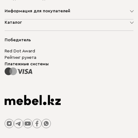
Информация для покупателей
О компании
Каталог
Адреса магазинов
Мягкая мебель
Доставка и оплата
Корпусная мебель
Победитель
Гарантия
Бескаркасная мебель
Mebel.Club
Red Dot Award
Модульная мебель
Для бизнеса
Рейтинг рунета
Столы и стулья
Карта сайта
Платежные системы