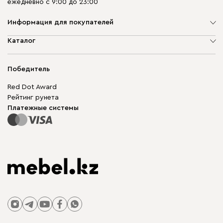
ежедневно с 9:00 до 23:00
Информация для покупателей
О компании
Каталог
Адреса магазинов
Мягкая мебель
Доставка и оплата
Корпусная мебель
Победитель
Гарантия
Бескаркасная мебель
Mebel.Club
Red Dot Award
Модульная мебель
Для бизнеса
Рейтинг рунета
Столы и стулья
Карта сайта
Платежные системы