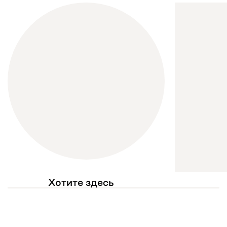
Хотите здесь
увидеть свое фото?
Отмечайте
@mebel.kz_official
в своих публикациях