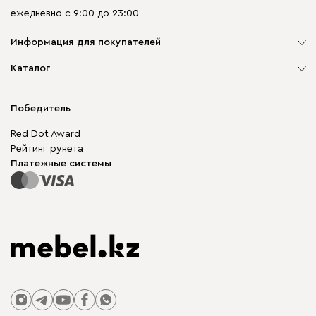
ежедневно с 9:00 до 23:00
Информация для покупателей
О компании
Каталог
Адреса магазинов
Мягкая мебель
Доставка и оплата
Корпусная мебель
Победитель
Гарантия
Бескаркасная мебель
Mebel.Club
Red Dot Award
Модульная мебель
Для бизнеса
Рейтинг рунета
Столы и стулья
Карта сайта
Платежные системы