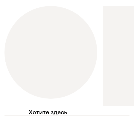
Хотите здесь
увидеть свое фото?
Отмечайте
@mebel.kz_official