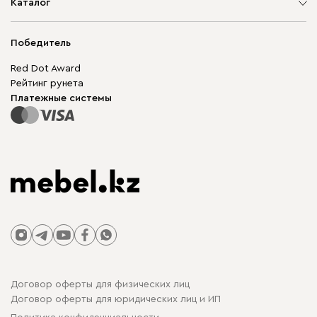
О компании
Каталог
Адреса магазинов
Мягкая мебель
Доставка и оплата
Корпусная мебель
Победитель
Гарантия
Бескаркасная мебель
Mebel.Club
Red Dot Award
Модульная мебель
Для бизнеса
Рейтинг рунета
Столы и стулья
Карта сайта
Платежные системы
Договор оферты для физических лиц
Договор оферты для юридических лиц и ИП