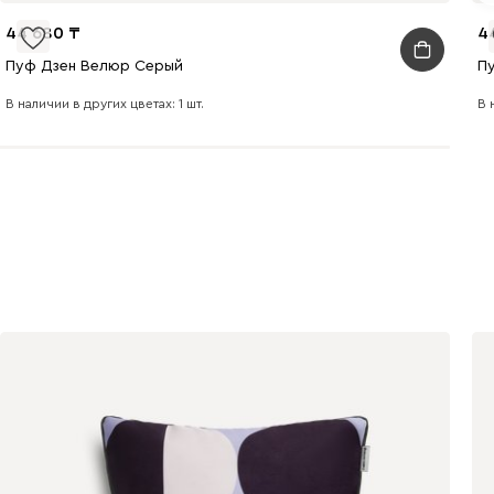
44 680
4
Пуф Дзен Велюр Серый
П
В наличии в других цветах: 1 шт.
В 