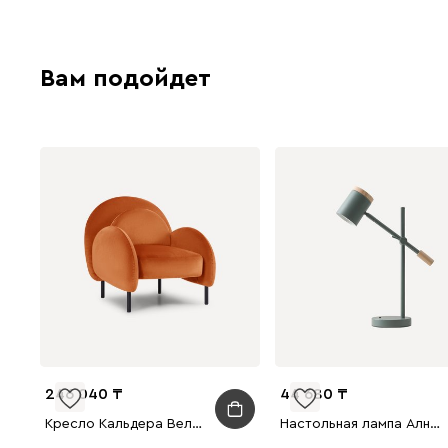
Вам подойдет
246 040
44 680
Кресло Кальдера Велюр Оранжевый
Настольная лампа Алней Зеленый