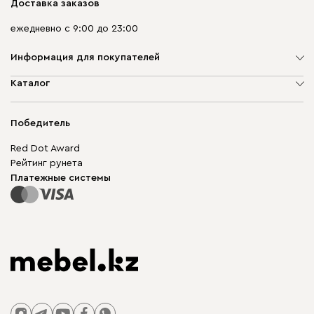
Доставка заказов
ежедневно с 9:00 до 23:00
Информация для покупателей
О компании
Каталог
Адреса магазинов
Мягкая мебель
Доставка и оплата
Корпусная мебель
Победитель
Гарантия
Бескаркасная мебель
Mebel.Club
Red Dot Award
Модульная мебель
Для бизнеса
Рейтинг рунета
Столы и стулья
Карта сайта
Платежные системы