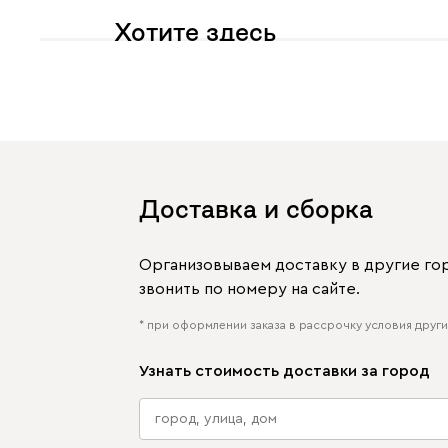
Хотите здесь
увидеть свое фото?
Отмечайте
@mebel.kz_official
в своих публикациях
Доставка и сборка
Организовываем доставку в другие го
звонить по номеру на сайте.
* при оформлении заказа в рассрочку условия других
Узнать стоимость доставки за город