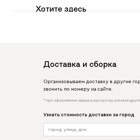
Хотите здесь
увидеть свое фото?
Отмечайте
@mebel.kz_official
в своих публикациях
Доставка и сборка
Организовываем доставку в другие го
звонить по номеру на сайте.
* при оформлении заказа в рассрочку условия других
Узнать стоимость доставки за город