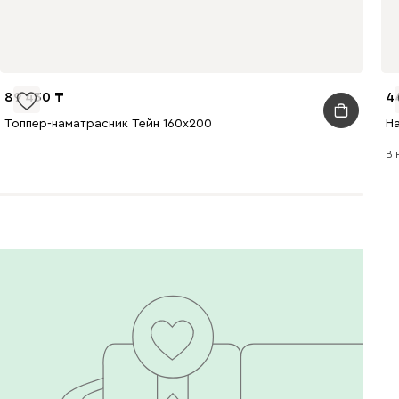
89 430
4
Топпер-наматрасник Тейн 160x200
Н
В 