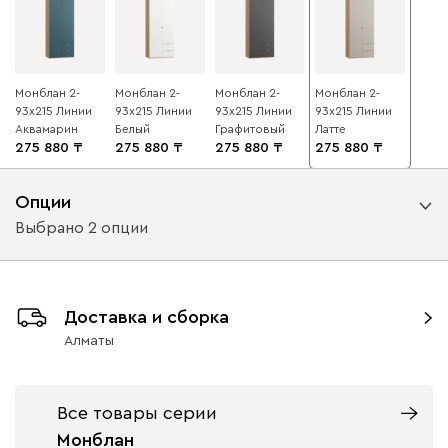
Монблан 2-
Монблан 2-
Монблан 2-
Монблан 2-
93x215 Линии
93x215 Линии
93x215 Линии
93x215 Линии
Аквамарин
Белый
Графитовый
Латте
275 880
275 880
275 880
275 880
Опции
Выбрано 2 опции
Вид петель
Доставка и сборка
с доводчиками
без доводчиков
Алматы
Вид направляющих
Все товары серии
без доводчиков
с доводчиками
Монблан