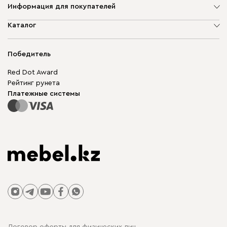
Информация для покупателей
О компании
Каталог
Адреса магазинов
Мягкая мебель
Доставка и оплата
Корпусная мебель
Победитель
Гарантия
Бескаркасная мебель
Mebel.Club
Red Dot Award
Модульная мебель
Для бизнеса
Рейтинг рунета
Столы и стулья
Карта сайта
Платежные системы