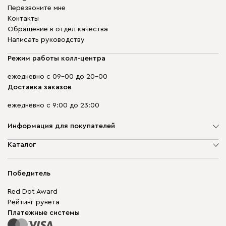
Перезвоните мне
Контакты
Обращение в отдел качества
Написать руководству
Режим работы колл-центра
ежедневно с 09-00 до 20-00
Доставка заказов
ежедневно с 9:00 до 23:00
Информация для покупателей
О компании
Каталог
Адреса магазинов
Мягкая мебель
Доставка и оплата
Корпусная мебель
Победитель
Гарантия
Бескаркасная мебель
Mebel.Club
Red Dot Award
Модульная мебель
Для бизнеса
Рейтинг рунета
Столы и стулья
Карта сайта
Платежные системы