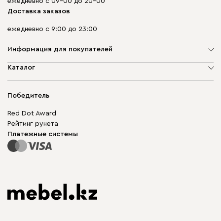
ежедневно с 09-00 до 20-00
Доставка заказов
ежедневно с 9:00 до 23:00
Информация для покупателей
О компании
Каталог
Адреса магазинов
Мягкая мебель
Доставка и оплата
Корпусная мебель
Победитель
Гарантия
Бескаркасная мебель
Mebel.Club
Red Dot Award
Модульная мебель
Для бизнеса
Рейтинг рунета
Столы и стулья
Карта сайта
Платежные системы