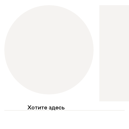
Хотите здесь
увидеть свое фото?
Отмечайте
@mebel.kz_official