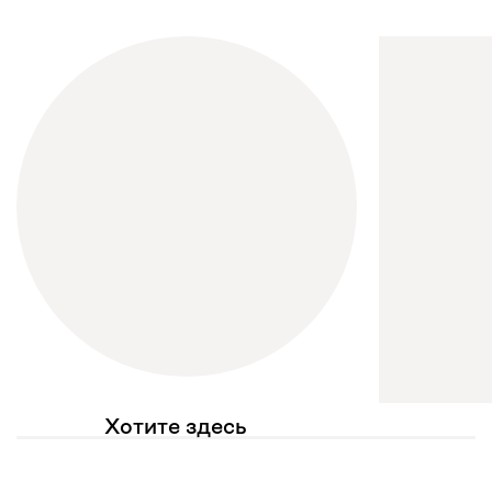
Хотите здесь
увидеть свое фото?
Отмечайте
@mebel.kz_official