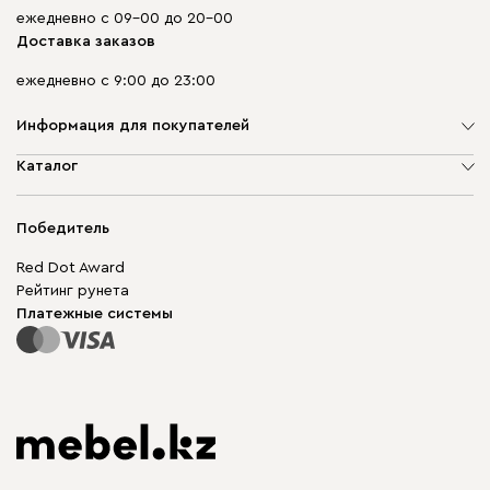
ежедневно с 09-00 до 20-00
Доставка заказов
ежедневно с 9:00 до 23:00
Информация для покупателей
О компании
Каталог
Адреса магазинов
Мягкая мебель
Доставка и оплата
Корпусная мебель
Победитель
Гарантия
Бескаркасная мебель
Mebel.Club
Red Dot Award
Модульная мебель
Для бизнеса
Рейтинг рунета
Столы и стулья
Карта сайта
Платежные системы