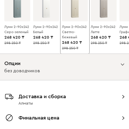
Луми 2-90x242
Луми 2-90x242
Луми 2-90x242
Луми 2-90x242
Луми
Серо-зеленый
Белый
Светло-
Латте
Граф
268 420
268 420
бежевый
268 420
268 
268 420
298 250
298 250
298 250
298 
10
10
10
10
298 250
10
Опции
без доводчиков
Вид петель
Доставка и сборка
с доводчиками
без доводчиков
Алматы
Финальная цена