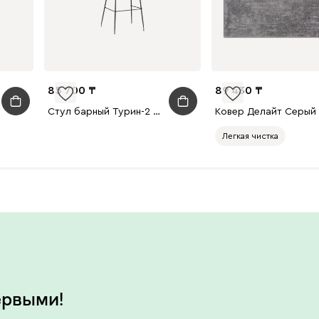
85 700
89 430
Стул барный Турин-2 Графитовый/Черный
Легкая чистка
ервыми!