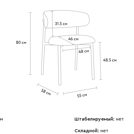
см
Штабелируемый:
нет
Складной:
нет