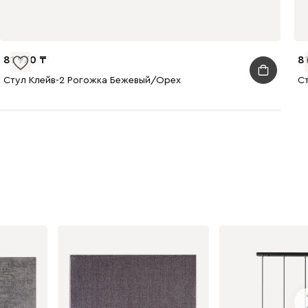
81 970
8
Стул Клейв-2 Рогожка Бежевый/Орех
С