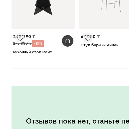
248 290
67 050
275 880
10
Стул барный Айден Серый
Кухонный стол Мейт 120 Графитовый
Отзывов пока нет, станьте п