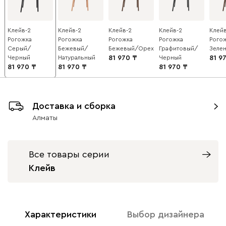
Клейв-2
Клейв-2
Клейв-2
Клейв-2
Клейв
Рогожка
Рогожка
Рогожка
Рогожка
Рого
Серый/
Бежевый/
Бежевый/Орех
Графитовый/
Зеле
Черный
Натуральный
81 970
Черный
81 9
81 970
81 970
81 970
Доставка и сборка
Алматы
Все товары серии
Клейв
Характеристики
Выбор дизайнера