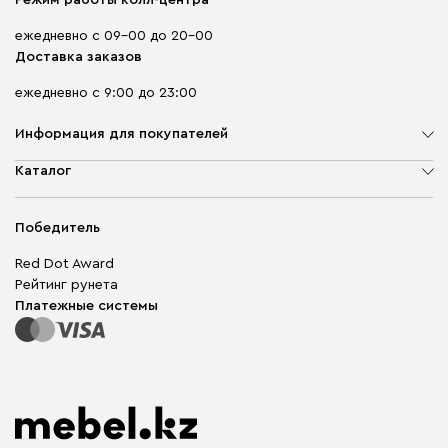
Режим работы колл-центра
ежедневно с 09-00 до 20-00
Доставка заказов
ежедневно с 9:00 до 23:00
Информация для покупателей
О компании
Каталог
Адреса магазинов
Мягкая мебель
Доставка и оплата
Корпусная мебель
Победитель
Гарантия
Бескаркасная мебель
Mebel.Club
Red Dot Award
Модульная мебель
Для бизнеса
Рейтинг рунета
Столы и стулья
Карта сайта
Платежные системы