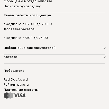
Обращение в отдел качества
Написать руководству
Режим работы колл-центра
ежедневно с 09-00 до 20-00
Доставка заказов
ежедневно с 9:00 до 23:00
Информация для покупателей
О компании
Каталог
Адреса магазинов
Мягкая мебель
Доставка и оплата
Корпусная мебель
Победитель
Гарантия
Бескаркасная мебель
Mebel.Club
Red Dot Award
Модульная мебель
Для бизнеса
Рейтинг рунета
Столы и стулья
Карта сайта
Платежные системы