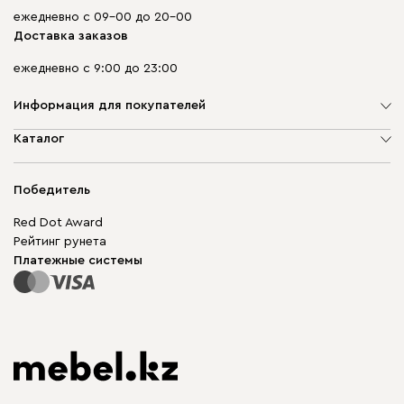
ежедневно с 09-00 до 20-00
Доставка заказов
ежедневно с 9:00 до 23:00
Информация для покупателей
О компании
Каталог
Адреса магазинов
Мягкая мебель
Доставка и оплата
Корпусная мебель
Победитель
Гарантия
Бескаркасная мебель
Mebel.Club
Red Dot Award
Модульная мебель
Для бизнеса
Рейтинг рунета
Столы и стулья
Карта сайта
Платежные системы