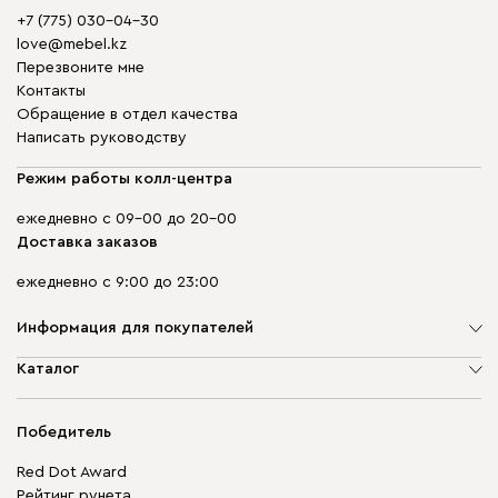
+7 (775) 030-04-30
love@mebel.kz
Перезвоните мне
Контакты
Обращение в отдел качества
Написать руководству
Режим работы колл-центра
ежедневно с 09-00 до 20-00
Доставка заказов
ежедневно с 9:00 до 23:00
Информация для покупателей
О компании
Каталог
Адреса магазинов
Мягкая мебель
Доставка и оплата
Корпусная мебель
Победитель
Гарантия
Бескаркасная мебель
Mebel.Club
Red Dot Award
Модульная мебель
Для бизнеса
Рейтинг рунета