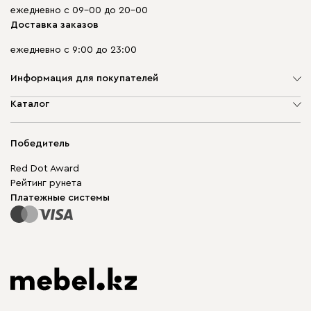
ежедневно с 09-00 до 20-00
Доставка заказов
ежедневно с 9:00 до 23:00
Информация для покупателей
О компании
Каталог
Адреса магазинов
Мягкая мебель
Доставка и оплата
Корпусная мебель
Победитель
Гарантия
Бескаркасная мебель
Mebel.Club
Red Dot Award
Модульная мебель
Для бизнеса
Рейтинг рунета
Столы и стулья
Карта сайта
Платежные системы