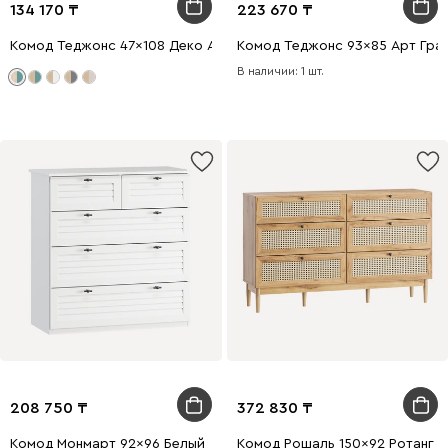
134 170
223 670
Комод Теджонс 47x108 Деко ​Аквамарин/Дуб Ирландский
Комод Теджонс 93x85 Арт ​Гр
В наличии: 1 шт.
208 750
372 830
Комод Монмарт 92x96 Белый
Комод Рошаль 150x92 Ротанг