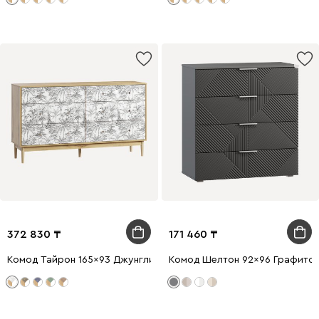
372 830
171 460
Комод Тайрон 165x93 Джунгли ​
Комод Шелтон 92x96 Графито