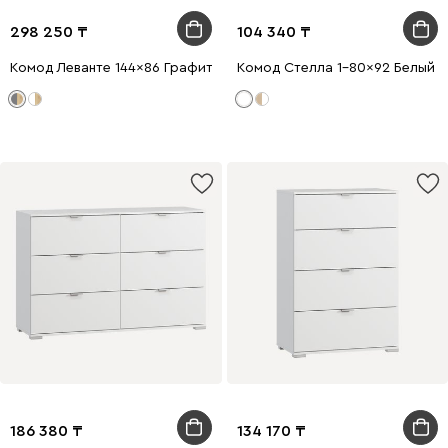
298 250
104 340
Комод Леванте 144x86 Графитовый
Комод Стелла 1-80x92 Белый
186 380
134 170