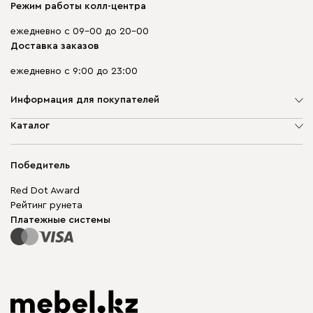
Режим работы колл-центра
ежедневно с 09-00 до 20-00
Доставка заказов
ежедневно с 9:00 до 23:00
Информация для покупателей
О компании
Каталог
Адреса магазинов
Мягкая мебель
Доставка и оплата
Корпусная мебель
Победитель
Гарантия
Бескаркасная мебель
Mebel.Club
Red Dot Award
Модульная мебель
Для бизнеса
Рейтинг рунета
Столы и стулья
Карта сайта
Платежные системы