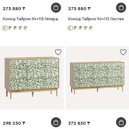
275 880
275 880
Комод Тайрон 94x113 Гепард
Комод Тайрон 94x113 Листва
298 250
372 830