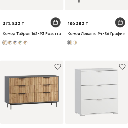
372 830
186 380
Комод Тайрон 165x93 Розетта
Комод Леванте 94x86 Графито