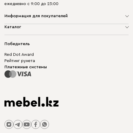
ежедневно с 9:00 до 23:00
Информация для покупателей
О компании
Каталог
Адреса магазинов
Мягкая мебель
Доставка и оплата
Корпусная мебель
Победитель
Гарантия
Бескаркасная мебель
Mebel.Club
Red Dot Award
Модульная мебель
Для бизнеса
Рейтинг рунета
Столы и стулья
Карта сайта
Платежные системы