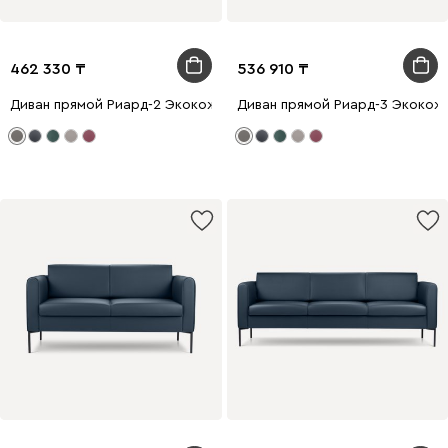
462 330
536 910
Диван прямой Риард-2 Экокожа Серый
Диван прямой Риард-3 Экокож