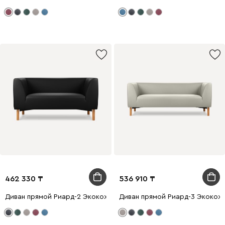
462 330
536 910
Диван прямой Риард-2 Экокожа Черный
Диван прямой Риард-3 Экокож