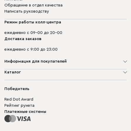
Обращение в отдел качества
Написать руководству
Режим работы колл-центра
ежедневно с 09-00 до 20-00
Доставка заказов
ежедневно с 9:00 до 23:00
Информация для покупателей
О компании
Каталог
Адреса магазинов
Мягкая мебель
Доставка и оплата
Корпусная мебель
Победитель
Гарантия
Бескаркасная мебель
Mebel.Club
Red Dot Award
Модульная мебель
Для бизнеса
Рейтинг рунета
Столы и стулья
Карта сайта
Платежные системы