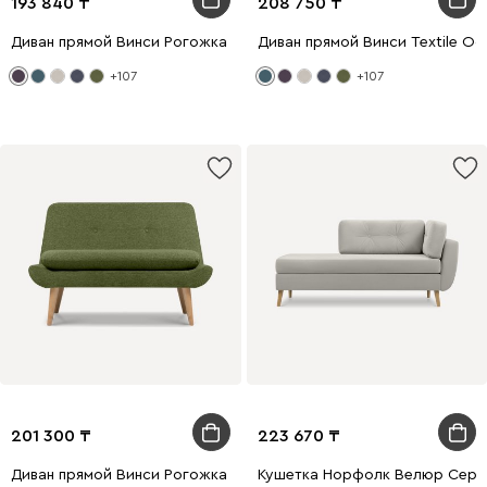
193 840
208 750
Диван прямой Винси Рогожка Фиолетовый
Диван прямой Винси Textile Oc
+107
+107
201 300
223 670
Диван прямой Винси Рогожка Оливковый
Кушетка Норфолк Велюр Серы