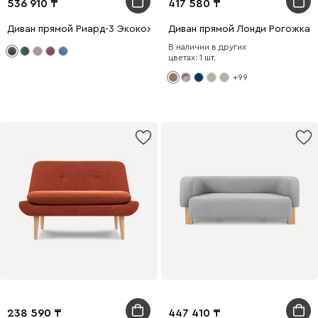
536 910
417 580
Диван прямой Риард-3 Экокожа Черный
Диван прямой Лонди Рогожка 
В наличии в других
цветах: 1 шт.
+99
238 590
447 410