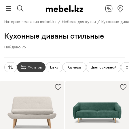
Интернет-магазин mebel.kz
/
Мебель для кухни
/
Кухонные див
Кухонные диваны стильные
Найдено
76
Фильтры
Цена
Размеры
Цвет основной
С