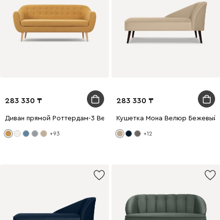
283 330
283 330
Диван прямой Роттердам-3 Вельвет Желтый
Кушетка Мона Велюр Бежевый
+93
+12