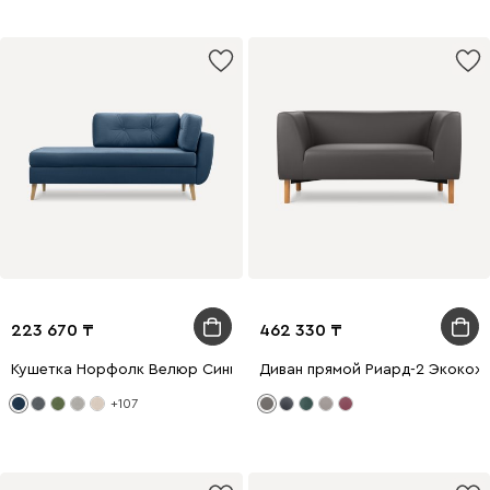
223 670
462 330
Кушетка Норфолк Велюр Синий
Диван прямой Риард-2 Экокож
+107