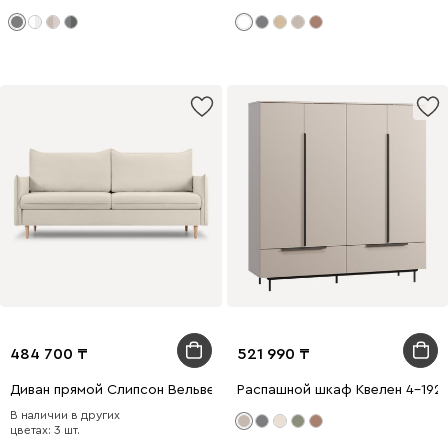
484 700
521 990
Диван прямой Слипсон Вельвет Молочный
Распашной шкаф Квелен 4-192
В наличии в других
цветах: 3 шт.