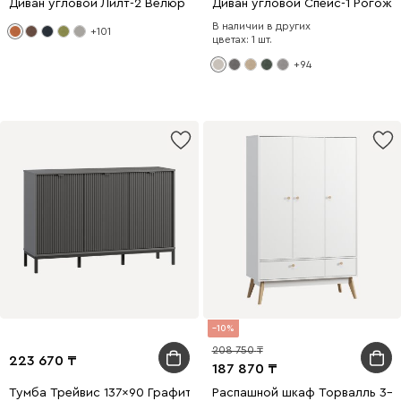
Диван угловой Лилт-2 Велюр Терракотовый
Диван угловой Спейс-1 Рогожк
В наличии в других
+101
цветах: 1 шт.
+94
10
208 750
223 670
187 870
Тумба Трейвис 137x90 Графитовый
Распашной шкаф Торвалль 3-11