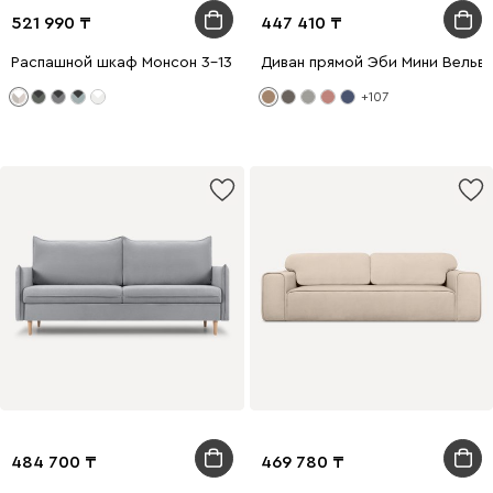
521 990
447 410
Распашной шкаф Монсон 3-135x222 Латте
Диван прямой Эби Мини Вельв
+107
484 700
469 780