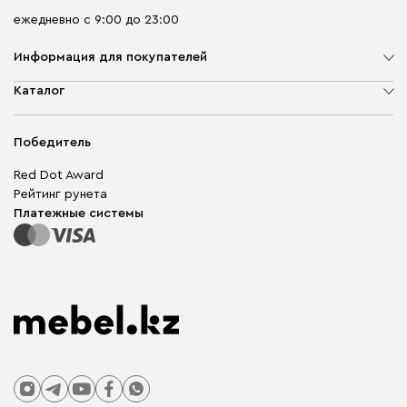
ежедневно с 9:00 до 23:00
Информация для покупателей
О компании
Каталог
Адреса магазинов
Мягкая мебель
Доставка и оплата
Корпусная мебель
Победитель
Гарантия
Бескаркасная мебель
Mebel.Club
Red Dot Award
Модульная мебель
Для бизнеса
Рейтинг рунета
Столы и стулья
Карта сайта
Платежные системы