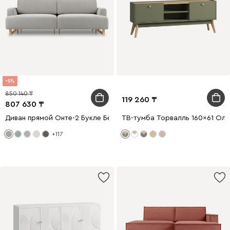
5
850 140
119 260
807 630
Диван прямой Онте-2 Букле Бежевый
ТВ-тумба Торвалль 160x61 Ол
+117