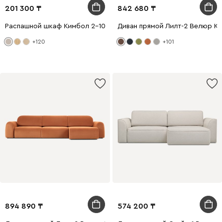
201 300
842 680
Распашной шкаф Кимбол 2-100x240 Латте
Диван прямой Лилт-2 Велюр К
+120
+101
894 890
574 200