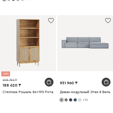
10
208 750
931 960
188 620
Стеллаж Рошаль 86x190 Ротанг
Диван модульный Этен 8 Вельв
+72