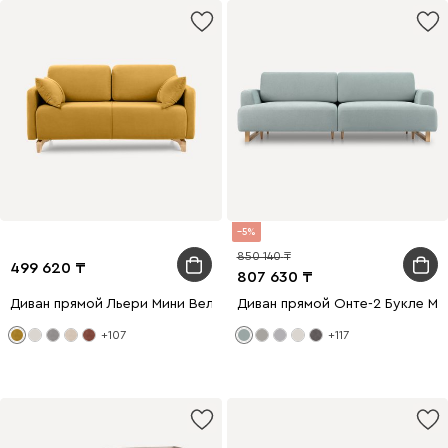
5
850 140
499 620
807 630
Диван прямой Льери Мини Велюр Горчичный
Диван прямой Онте-2 Букле Мя
+107
+117