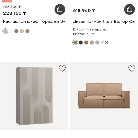
253 500
618 940
228 150
Распашной шкаф Торвалль 3-118x185 Латте
Диван прямой Лилт Велюр Оли
В наличии в других
цветах: 3 шт.
+101