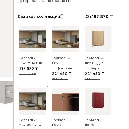
Торвалль 3-118x185 Латте
Базовая коллекция
От
187 870
Торвалль 3-
Торвалль 3-
Торвалль 3-
118x185 Белый
118x185
118x185 Дуб
187 870
Графитовый
Барбера
221 430
221 430
208 750
10
246 040
246 040
10
10
Торвалль 3-
Торвалль 3-
Торвалль 3-
118x185 Латте
118x185
118x185