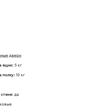
шные двери
а ящик:
5 кг
а полку:
10 кг
 стене:
да
ковые