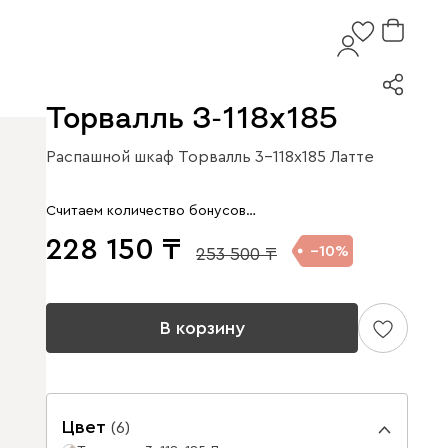
Торвалль 3-118x185
Распашной шкаф Торвалль 3-118x185 Латте
Считаем количество бонусов…
228 150
10
253 500
В корзину
Цвет
(
6
)