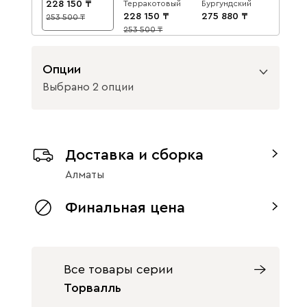
228 150
Терракотовый
Бургундский
228 150
275 880
253 500
10
253 500
10
Опции
Выбрано 2 опции
Вид петель
Доставка и сборка
с доводчиками
без доводчиков
Алматы
Вид направляющих
Финальная цена
без доводчиков
с доводчиками
Все товары серии
Торвалль