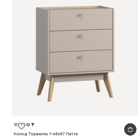
111 800
Комод Торвалль 1-68x87 Латте