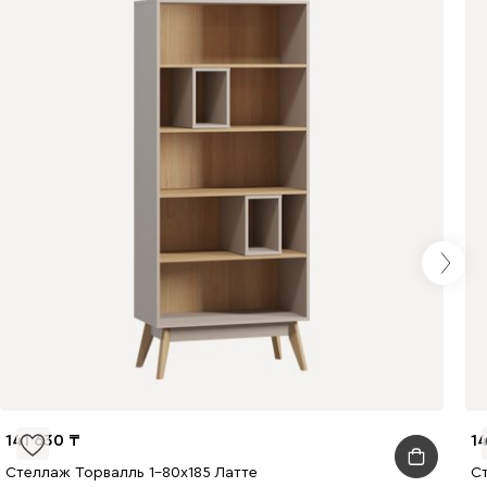
141 630
1
Стеллаж Торвалль 1-80x185 Латте
С