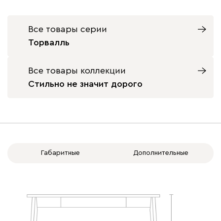
Натуральный
81 970
89 430
89 430
Все товары серии
Торвалль
Цвет фасада
Все товары коллекции
Стильно не значит дорого
Дуб Барбера
Орех Карини
Цвет столешницы
Габаритные
Дополнительные
Белая шагрень
Бургундский
Велюр
Графит
Дуб 