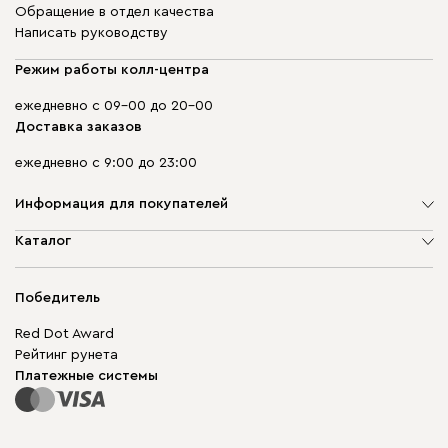
Обращение в отдел качества
Написать руководству
Режим работы колл-центра
ежедневно с 09-00 до 20-00
Доставка заказов
ежедневно с 9:00 до 23:00
Информация для покупателей
О компании
Каталог
Адреса магазинов
Мягкая мебель
Доставка и оплата
Корпусная мебель
Победитель
Гарантия
Бескаркасная мебель
Mebel.Club
Red Dot Award
Модульная мебель
Для бизнеса
Рейтинг рунета
Столы и стулья
Карта сайта
Платежные системы