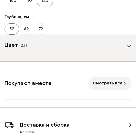
100
110
120
Глубина, см
52
62
72
Цвет
(
23
)
Базовая коллекция
От
81 970
Покупают вместе
Смотреть все
Торвалль-3
Торвалль-3
Торвалль-3
Доставка и сборка
120x52 Белый/
120x52
120x52 Дуб
Алматы
Натуральный
Графитовый/
Барбера