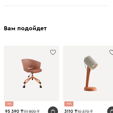
Вам подойдет
15
70
95 390
3110
111 800
10 370