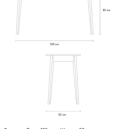
красный
Опоры
Нордик
Орех Карини
Древесный
(Опора массив
(Опора массив
ВС 005 Орех
ВС 005
Карини 794мм)
древесный 794
мм)