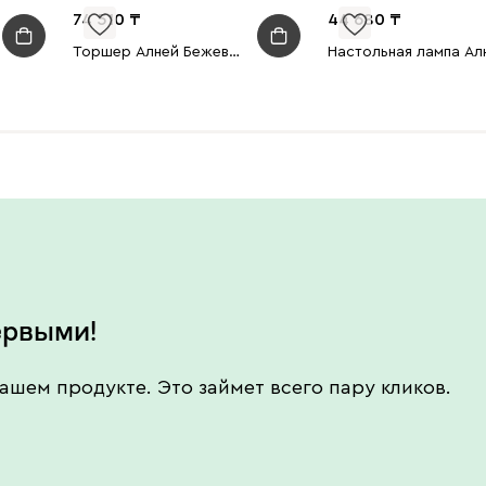
74 510
44 680
Торшер Алней Бежевый
ервыми!
ашем продукте. Это займет всего пару кликов.