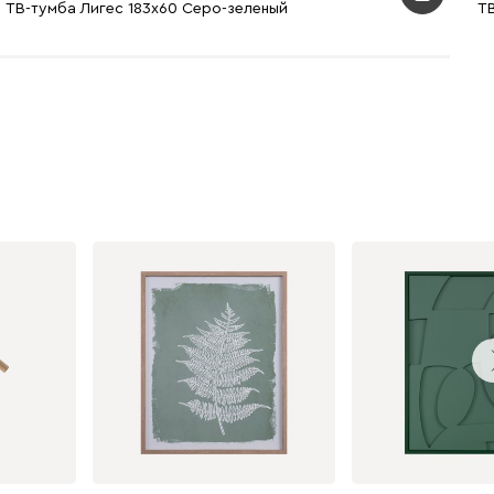
ТВ-тумба Лигес 183x60 Серо-зеленый
Т