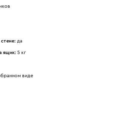
иков
 стене:
да
а ящик:
5 кг
обранном виде