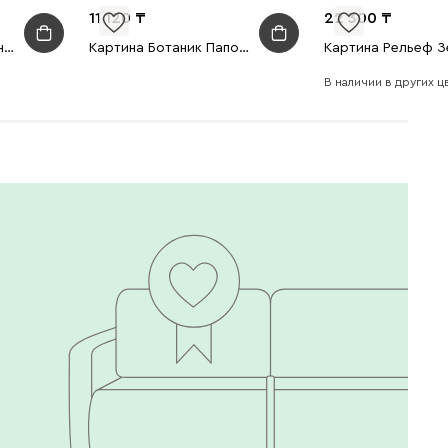
11 120
22 300
Настольная лампа Алней Зеленый
Картина Ботаник Папоротник Зеленый 40x50
В наличии в других цв